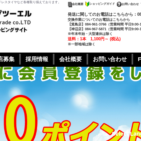
ドレスタイヤなど各種取り揃えております。
ショッピングガイド
お問い合わせ
会社概要
発送に関してのお電話はこちらから：
0
交換作業についてのお電話はこちらから
【箕島店】084-961-3766
（営業時間 平日9:00-
【神辺店】084-967-5871
（営業時間 平日9:00-
※年末年始・大型連休は除く
送料：1本 1,100円～ (税込)
※一部地域は除く
店募集
採用情報
会社概要
お問い合わせ
Select La