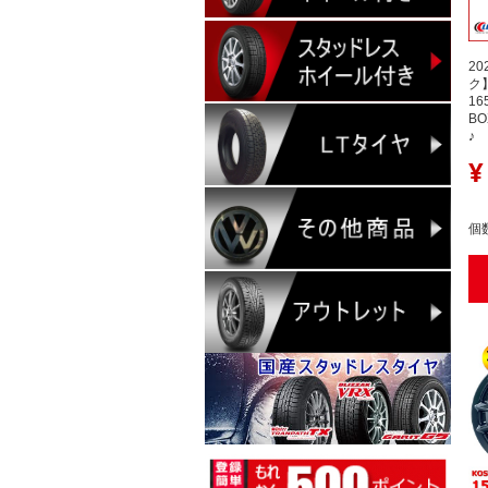
2
ク】
16
B
♪
¥
個