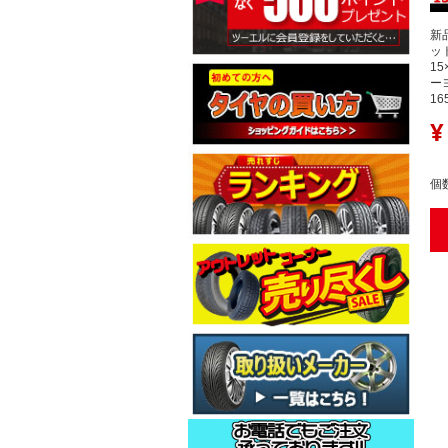
新
ット
15
ーヨ
16
¥
個