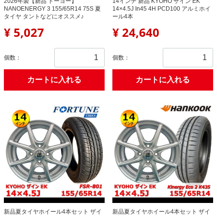
2026年製【新品 トーヨー】
14インチ 新品 KYOHO ザイン EK
NANOENERGY 3 155/65R14 75S 夏
14×4.5J In45 4H PCD100 アルミホイ
タイヤ タントなどにオススメ♪
ール4本
¥ 5,027
¥ 24,640
個数：
個数：
カートに入れる
カートに入れる
新品夏タイヤホイール4本セット ザイ
新品夏タイヤホイール4本セット ザイ