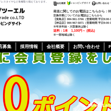
ドレスタイヤなど各種取り揃えております。
ショッピングガイド
お問い合わせ
会社概要
発送に関してのお電話はこちらから：
0
交換作業についてのお電話はこちらから
【箕島店】084-961-3766
（営業時間 平日9:00-
【神辺店】084-967-5871
（営業時間 平日9:00-
※年末年始・大型連休は除く
送料：1本 1,100円～ (税込)
※一部地域は除く
店募集
採用情報
会社概要
お問い合わせ
Select La