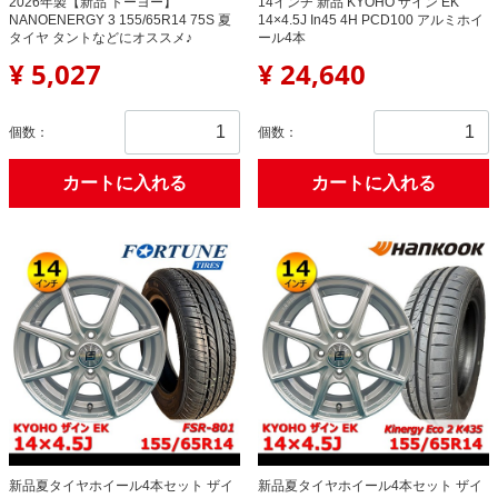
2026年製【新品 トーヨー】
14インチ 新品 KYOHO ザイン EK
NANOENERGY 3 155/65R14 75S 夏
14×4.5J In45 4H PCD100 アルミホイ
タイヤ タントなどにオススメ♪
ール4本
¥ 5,027
¥ 24,640
個数：
個数：
カートに入れる
カートに入れる
新品夏タイヤホイール4本セット ザイ
新品夏タイヤホイール4本セット ザイ