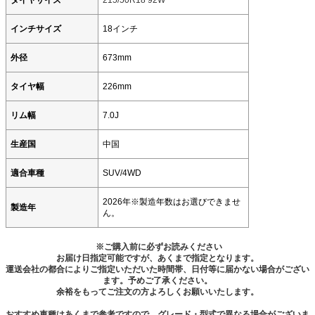
タイヤサイズ
215/50R18 92W
インチサイズ
18インチ
外径
673mm
タイヤ幅
226mm
リム幅
7.0J
生産国
中国
適合車種
SUV/4WD
2026年※製造年数はお選びできませ
製造年
ん。
※ご購入前に必ずお読みください
お届け日指定可能ですが、あくまで指定となります。
運送会社の都合によりご指定いただいた時間帯、日付等に届かない場合がござい
ます。予めご了承ください。
余裕をもってご注文の方よろしくお願いいたします。
おすすめ車種はあくまで参考ですので、グレード・型式で異なる場合がございま