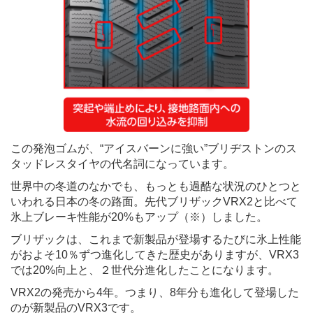
この発泡ゴムが、“アイスバーンに強い”ブリヂストンのス
タッドレスタイヤの代名詞になっています。
世界中の冬道のなかでも、もっとも過酷な状況のひとつと
いわれる日本の冬の路面。先代ブリザックVRX2と比べて
氷上ブレーキ性能が20%もアップ（※）しました。
ブリザックは、これまで新製品が登場するたびに氷上性能
がおよそ10％ずつ進化してきた歴史がありますが、VRX3
では20%向上と、２世代分進化したことになります。
VRX2の発売から4年。つまり、8年分も進化して登場した
のが新製品のVRX3です。