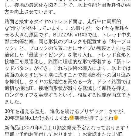
し、接地の最適化を図ることで、氷上性能と耐摩耗性の両
方を向上させています。
路面と接するタイヤのトレッド面は、走行中に局所的
な“滑り”が発生しています。この滑りが、タイヤを摩耗さ
せる大きな原因です。BLIZZAK VRX3では、トレッド中央
部に均等な幅、同じ形状のブロックを配置する『均一ブロ
ック』と、ブロックの位置ごとにサイプの密度と方向を最
適化した『最適サイピング』を取り入れ、トレッド変形と
接地圧を最適化し、路面に理想的な形で密着する『新トレ
ッドパタン』ができ、これら技術の導入により、氷上では
路面の水をすばやく溝に流すことで接地部分への回り込み
を抑制し、タイヤの接地性を高める一方、ドライ路面では
適切な接地圧、接地面形状が滑りを低減して摩耗を抑え、
ロングライフを実現するという、相反する性能が両立でき
ました。
30年を超える歴史。 進化を続けるブリザック！さすが、
20年連続No.1だけありますね
期待が持てますね
新商品は2021年9月より順次発売予定となっております！
早期ご予約お受付しております！！お電話またはLINE、